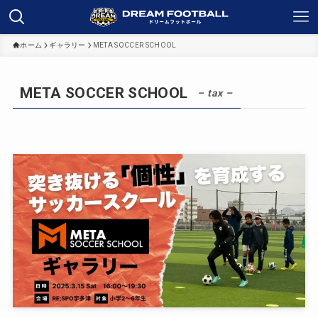
ホーム
ギャラリー
META SOCCER SCHOOL
META SOCCER SCHOOL
– tax –